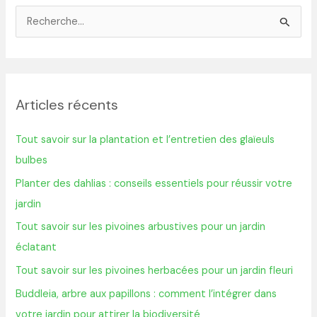
R
e
c
h
Articles récents
e
r
Tout savoir sur la plantation et l’entretien des glaïeuls
c
bulbes
h
Planter des dahlias : conseils essentiels pour réussir votre
e
jardin
r
Tout savoir sur les pivoines arbustives pour un jardin
éclatant
:
Tout savoir sur les pivoines herbacées pour un jardin fleuri
Buddleia, arbre aux papillons : comment l’intégrer dans
votre jardin pour attirer la biodiversité