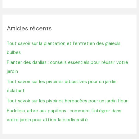
e
c
h
Articles récents
e
r
Tout savoir sur la plantation et l’entretien des glaïeuls
c
bulbes
h
Planter des dahlias : conseils essentiels pour réussir votre
e
jardin
r
Tout savoir sur les pivoines arbustives pour un jardin
éclatant
:
Tout savoir sur les pivoines herbacées pour un jardin fleuri
Buddleia, arbre aux papillons : comment l’intégrer dans
votre jardin pour attirer la biodiversité