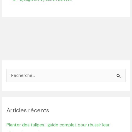
R
e
c
h
Articles récents
e
r
Planter des tulipes : guide complet pour réussir leur
c