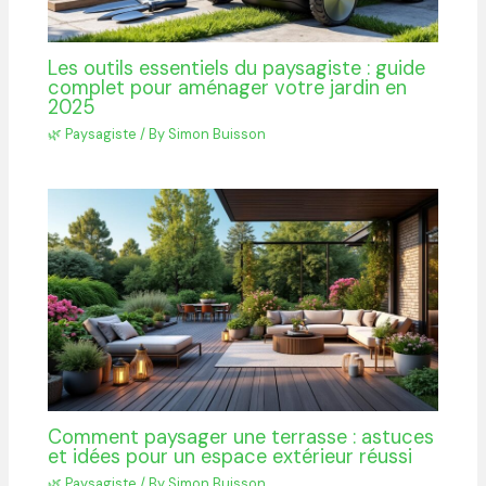
Les outils essentiels du paysagiste : guide
complet pour aménager votre jardin en
2025
🌿 Paysagiste
/ By
Simon Buisson
Comment paysager une terrasse : astuces
et idées pour un espace extérieur réussi
🌿 Paysagiste
/ By
Simon Buisson