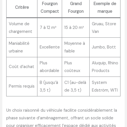
Fourgon
Grand
Exemple de
Critère
Compact
Fourgon
marque
Volume de
Gruau, Store
7 à 12 m³
15 à 20 m³
chargement
Van
Maniabilité
Moyenne à
Excellente
Jumbo, Bott
urbaine
faible
Plus
Plus
Aluquip, Rhino
Coût d’achat
abordable
coûteux
Products
B (jusqu’à
C1 (au-delà
System
Permis requis
3,5 t)
de 3,5 t)
Edström, WTI
Un choix raisonné du véhicule facilite considérablement la
phase suivante d’aménagement, offrant un socle solide
pour organiser efficacement l’espace dédié aux activités