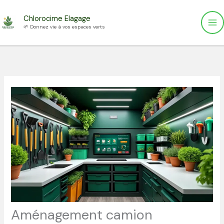
Aller
Chlorocime Elagage
au
🌱 Donnez vie à vos espaces verts
contenu
Aménagement camion