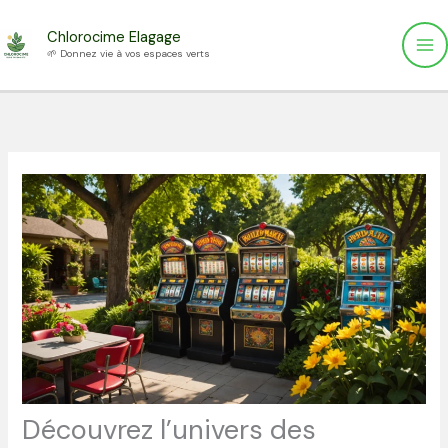
Aller
Chlorocime Elagage
au
🌱 Donnez vie à vos espaces verts
contenu
Découvrez l’univers des