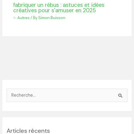
fabriquer un rébus : astuces et idées
créatives pour s’amuser en 2025
✨ Autres
/ By
Simon Buisson
R
e
c
h
Articles récents
e