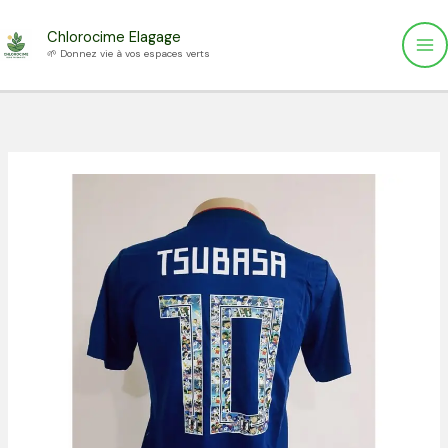
Aller
Chlorocime Elagage
au
🌱 Donnez vie à vos espaces verts
contenu