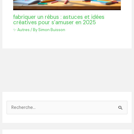
fabriquer un rébus : astuces et idées
créatives pour s’amuser en 2025
✨ Autres
/ By
Simon Buisson
R
e
c