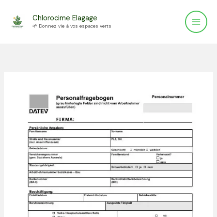
Aller
Chlorocime Elagage
au
🌱 Donnez vie à vos espaces verts
contenu