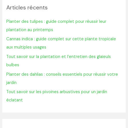
Articles récents
e
r
Planter des tulipes : guide complet pour réussir leur
c
plantation au printemps
h
Cannas indica : guide complet sur cette plante tropicale
e
aux multiples usages
r
Tout savoir sur la plantation et l’entretien des glaïeuls
bulbes
:
Planter des dahlias : conseils essentiels pour réussir votre
jardin
Tout savoir sur les pivoines arbustives pour un jardin
éclatant