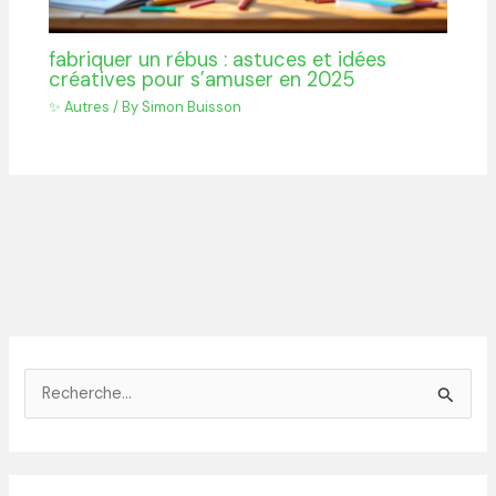
fabriquer un rébus : astuces et idées
créatives pour s’amuser en 2025
✨ Autres
/ By
Simon Buisson
R
e
c
h