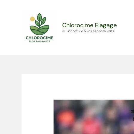
Aller
au
contenu
Chlorocime Elagage
🌱 Donnez vie à vos espaces verts