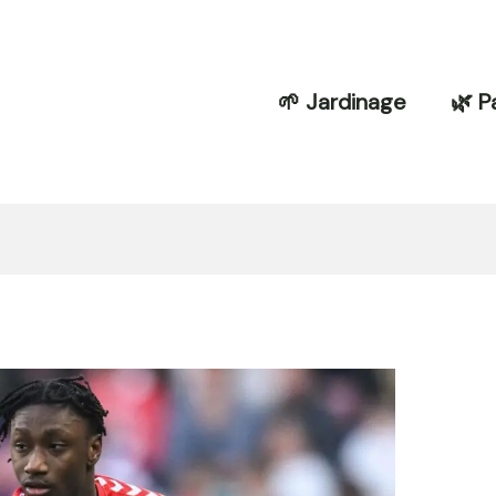
🌱 Jardinage
🌿 P