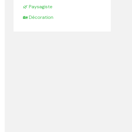
🌿 Paysagiste
🏡 Décoration