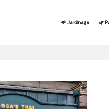
🌱 Jardinage
🌿 P