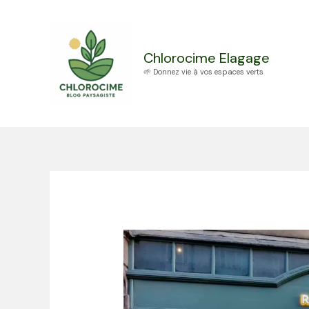
Aller
au
contenu
Chlorocime Elagage
🌱 Donnez vie à vos espaces verts