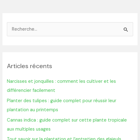
R
e
c
h
Articles récents
e
r
Narcisses et jonquilles : comment les cultiver et les
c
différencier facilement
h
Planter des tulipes : guide complet pour réussir leur
e
plantation au printemps
r
Cannas indica : guide complet sur cette plante tropicale
aux multiples usages
:
Tout savoir sur la plantation et l’entretien des glaïeuls