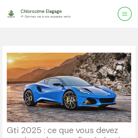
Aller
Chlorocime Elagage
au
🌱 Donnez vie à vos espaces verts
contenu
Gti 2025 : ce que vous devez