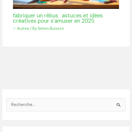
fabriquer un rébus : astuces et idées
créatives pour s’amuser en 2025
✨ Autres
/ By
Simon Buisson
R
e
c
h