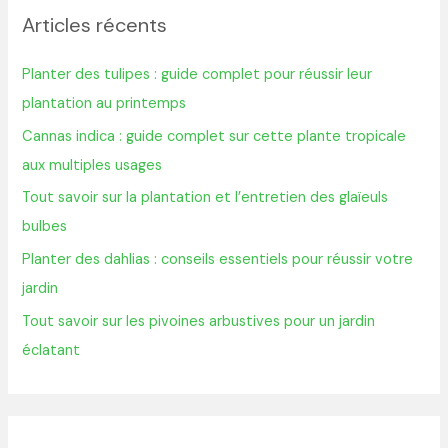
Articles récents
e
r
Planter des tulipes : guide complet pour réussir leur
c
plantation au printemps
h
Cannas indica : guide complet sur cette plante tropicale
e
aux multiples usages
r
Tout savoir sur la plantation et l’entretien des glaïeuls
bulbes
:
Planter des dahlias : conseils essentiels pour réussir votre
jardin
Tout savoir sur les pivoines arbustives pour un jardin
éclatant