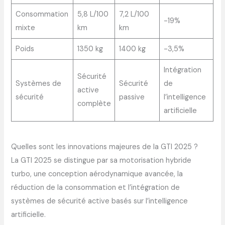
Consommation
5,8 L/100
7,2 L/100
-19%
mixte
km
km
Poids
1350 kg
1400 kg
-3,5%
Intégration
Sécurité
Systèmes de
Sécurité
de
active
sécurité
passive
l’intelligence
complète
artificielle
Quelles sont les innovations majeures de la GTI 2025 ?
La GTI 2025 se distingue par sa motorisation hybride
turbo, une conception aérodynamique avancée, la
réduction de la consommation et l’intégration de
systèmes de sécurité active basés sur l’intelligence
artificielle.