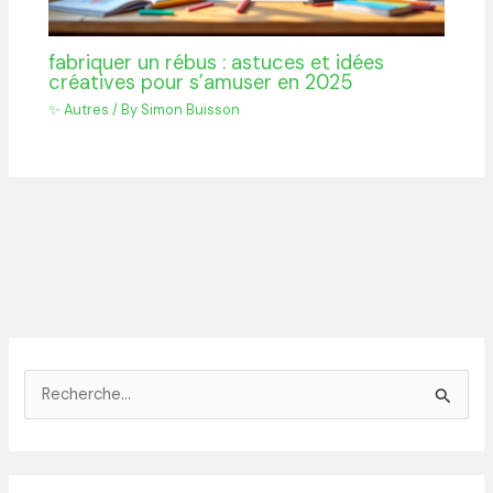
fabriquer un rébus : astuces et idées
créatives pour s’amuser en 2025
✨ Autres
/ By
Simon Buisson
R
e
c