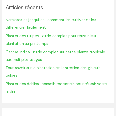
h
Articles récents
e
r
Narcisses et jonquilles : comment les cultiver et les
c
différencier facilement
h
Planter des tulipes : guide complet pour réussir leur
e
plantation au printemps
r
Cannas indica : guide complet sur cette plante tropicale
aux multiples usages
:
Tout savoir sur la plantation et l’entretien des glaïeuls
bulbes
Planter des dahlias : conseils essentiels pour réussir votre
jardin