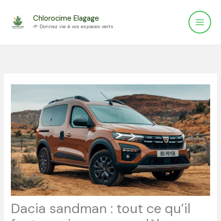
Aller
Chlorocime Elagage
au
🌱 Donnez vie à vos espaces verts
contenu
Dacia sandman : tout ce qu’il