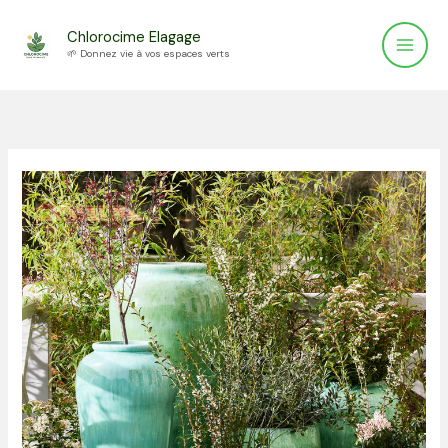
Aller
Chlorocime Elagage
au
🌱 Donnez vie à vos espaces verts
contenu