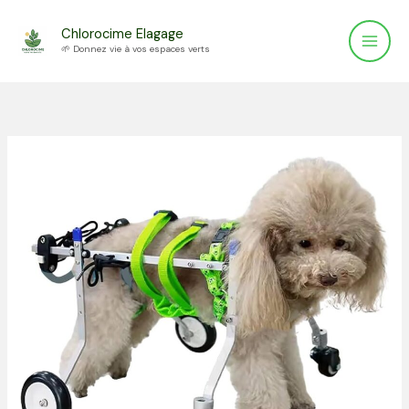
Aller
Chlorocime Elagage
au
🌱 Donnez vie à vos espaces verts
contenu