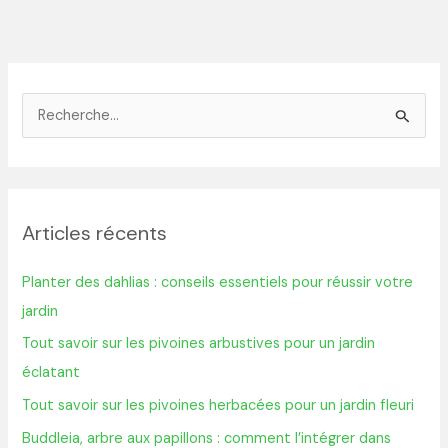
R
e
c
h
Articles récents
e
r
Planter des dahlias : conseils essentiels pour réussir votre
c
jardin
h
Tout savoir sur les pivoines arbustives pour un jardin
e
éclatant
r
Tout savoir sur les pivoines herbacées pour un jardin fleuri
:
Buddleia, arbre aux papillons : comment l’intégrer dans