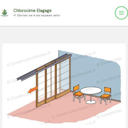
Aller
Chlorocime Elagage
au
🌱 Donnez vie à vos espaces verts
contenu