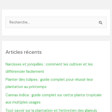
R
e
c
h
Articles récents
e
r
Narcisses et jonquilles : comment les cultiver et les
c
différencier facilement
h
Planter des tulipes : guide complet pour réussir leur
e
plantation au printemps
r
Cannas indica : guide complet sur cette plante tropicale
aux multiples usages
:
Tout savoir sur la plantation et l’entretien des glaïeuls