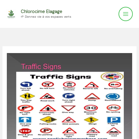
Aller
Chlorocime Elagage
au
🌱 Donnez vie à vos espaces verts
contenu