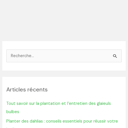
R
e
c
h
Articles récents
e
r
Tout savoir sur la plantation et l’entretien des glaïeuls
c
bulbes
h
Planter des dahlias : conseils essentiels pour réussir votre
e