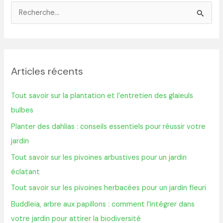
R
e
c
h
Articles récents
e
r
Tout savoir sur la plantation et l’entretien des glaïeuls
c
bulbes
h
Planter des dahlias : conseils essentiels pour réussir votre
e
jardin
r
Tout savoir sur les pivoines arbustives pour un jardin
éclatant
:
Tout savoir sur les pivoines herbacées pour un jardin fleuri
Buddleia, arbre aux papillons : comment l’intégrer dans
votre jardin pour attirer la biodiversité