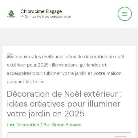
Aller
Chlorocime Elagage
au
🌱 Donnez vie à vos espaces verts
contenu
Décoration de Noël extérieur :
idées créatives pour illuminer
votre jardin en 2025
/
🏡 Décoration
/ Par
Simon Buisson