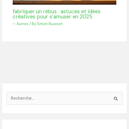
fabriquer un rébus : astuces et idées
créatives pour s’amuser en 2025
✨ Autres
/ By
Simon Buisson
R
e
c
h