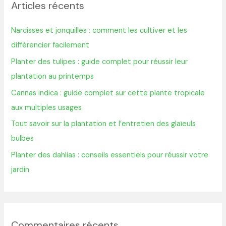
Articles récents
e
r
Narcisses et jonquilles : comment les cultiver et les
c
différencier facilement
h
Planter des tulipes : guide complet pour réussir leur
e
plantation au printemps
r
Cannas indica : guide complet sur cette plante tropicale
aux multiples usages
:
Tout savoir sur la plantation et l’entretien des glaïeuls
bulbes
Planter des dahlias : conseils essentiels pour réussir votre
jardin
Commentaires récents