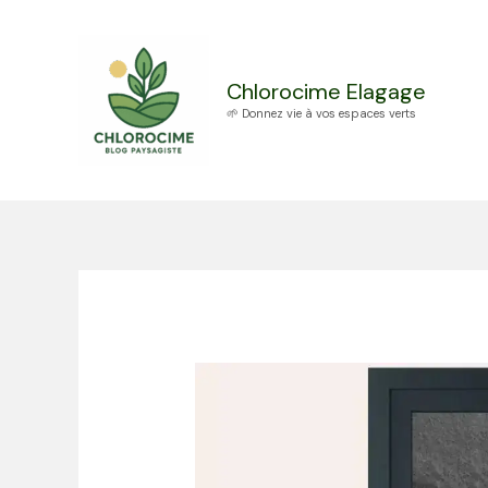
Aller
au
contenu
Chlorocime Elagage
🌱 Donnez vie à vos espaces verts