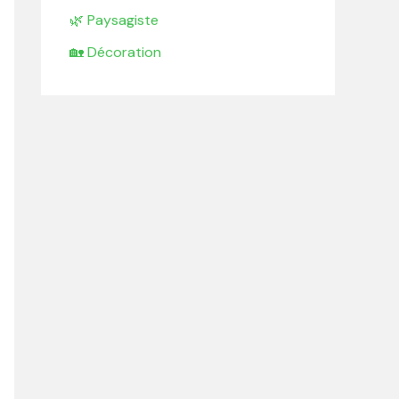
🌿 Paysagiste
🏡 Décoration