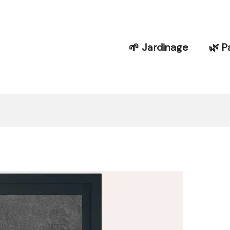
🌱 Jardinage
🌿 P