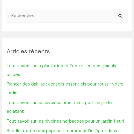
R
e
c
h
Articles récents
e
r
Tout savoir sur la plantation et l’entretien des glaïeuls
c
bulbes
h
Planter des dahlias : conseils essentiels pour réussir votre
e
jardin
r
Tout savoir sur les pivoines arbustives pour un jardin
éclatant
:
Tout savoir sur les pivoines herbacées pour un jardin fleuri
Buddleia, arbre aux papillons : comment l’intégrer dans