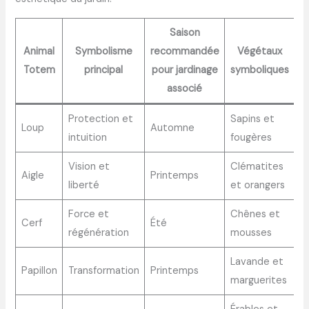
Saison
Animal
Symbolisme
recommandée
Végétaux
Totem
principal
pour jardinage
symboliques
associé
Protection et
Sapins et
Loup
Automne
intuition
fougères
Vision et
Clématites
Aigle
Printemps
liberté
et orangers
Force et
Chênes et
Cerf
Été
régénération
mousses
Lavande et
Papillon
Transformation
Printemps
marguerites