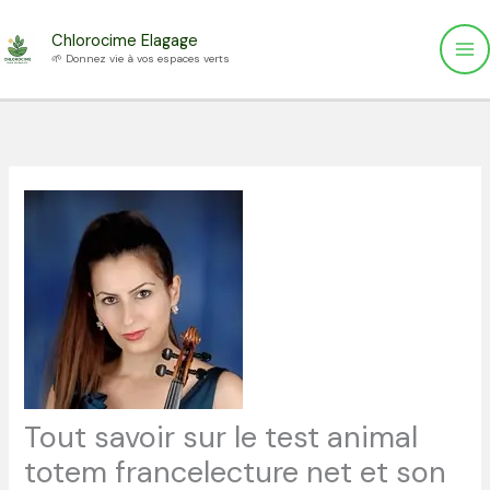
Aller
Chlorocime Elagage
au
🌱 Donnez vie à vos espaces verts
contenu
Tout savoir sur le test animal
totem francelecture net et son