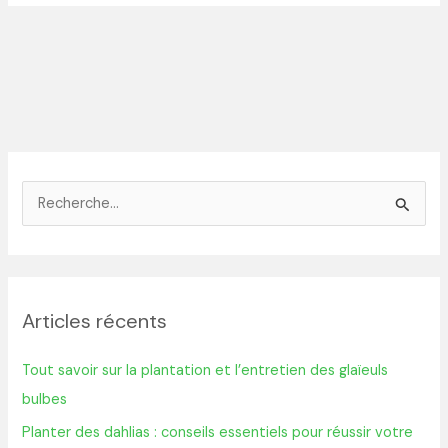
R
e
c
h
Articles récents
e
r
Tout savoir sur la plantation et l’entretien des glaïeuls
c
bulbes
h
Planter des dahlias : conseils essentiels pour réussir votre
e