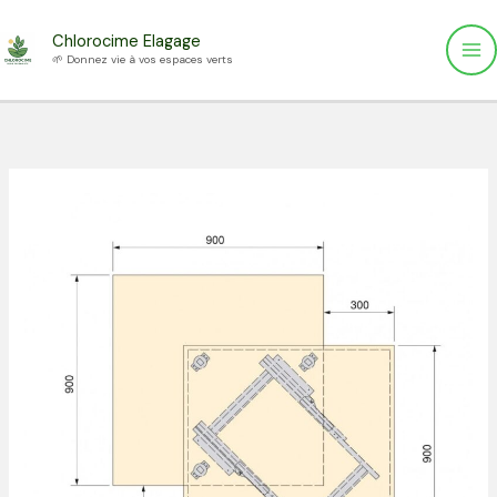
Aller
Chlorocime Elagage
au
🌱 Donnez vie à vos espaces verts
contenu