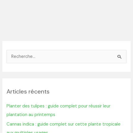
R
e
c
h
Articles récents
e
r
Planter des tulipes : guide complet pour réussir leur
c
plantation au printemps
h
Cannas indica : guide complet sur cette plante tropicale
e
aux multiples usages