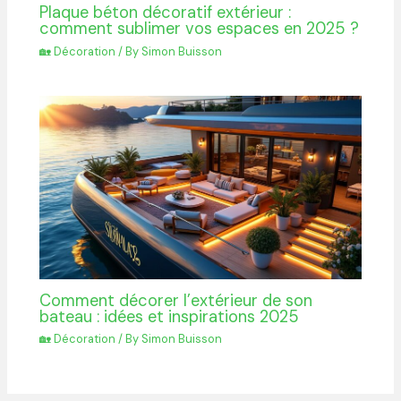
Plaque béton décoratif extérieur :
comment sublimer vos espaces en 2025 ?
🏡 Décoration
/ By
Simon Buisson
Comment décorer l’extérieur de son
bateau : idées et inspirations 2025
🏡 Décoration
/ By
Simon Buisson