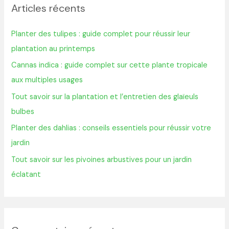
Articles récents
e
r
Planter des tulipes : guide complet pour réussir leur
c
plantation au printemps
h
Cannas indica : guide complet sur cette plante tropicale
e
aux multiples usages
r
Tout savoir sur la plantation et l’entretien des glaïeuls
bulbes
:
Planter des dahlias : conseils essentiels pour réussir votre
jardin
Tout savoir sur les pivoines arbustives pour un jardin
éclatant