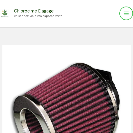
Aller
Chlorocime Elagage
au
🌱 Donnez vie à vos espaces verts
contenu