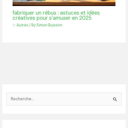
fabriquer un rébus : astuces et idées
créatives pour s’amuser en 2025
✨ Autres
/ By
Simon Buisson
R
e
c
h