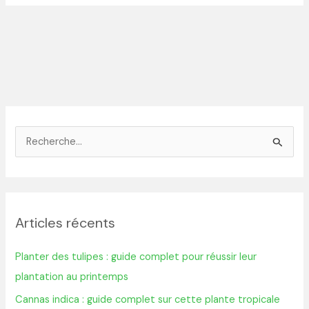
R
e
c
h
Articles récents
e
r
Planter des tulipes : guide complet pour réussir leur
c
plantation au printemps
h
Cannas indica : guide complet sur cette plante tropicale
e