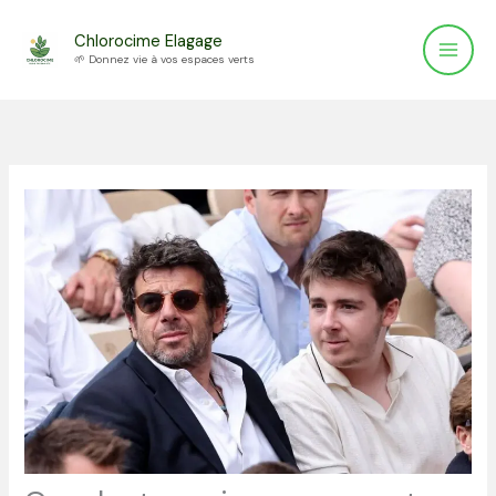
Aller
Chlorocime Elagage
au
🌱 Donnez vie à vos espaces verts
contenu