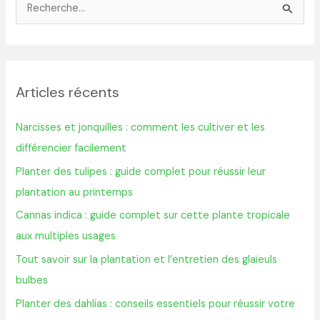
R
e
c
h
Articles récents
e
r
Narcisses et jonquilles : comment les cultiver et les
c
différencier facilement
h
Planter des tulipes : guide complet pour réussir leur
e
plantation au printemps
r
Cannas indica : guide complet sur cette plante tropicale
aux multiples usages
:
Tout savoir sur la plantation et l’entretien des glaïeuls
bulbes
Planter des dahlias : conseils essentiels pour réussir votre