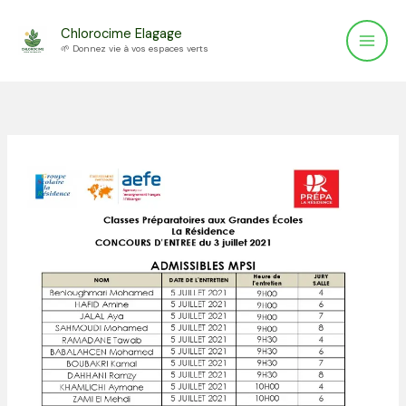
Aller
Chlorocime Elagage
au
🌱 Donnez vie à vos espaces verts
contenu