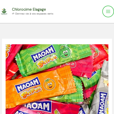
Aller
Chlorocime Elagage
au
🌱 Donnez vie à vos espaces verts
contenu