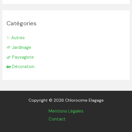
Catégories
✨ Autres
🌱 Jardinage
🌿 Paysagiste
🏡 Décoration
Copyright © 2026 Chlorocime Elagage
Mentions Légales
Contact