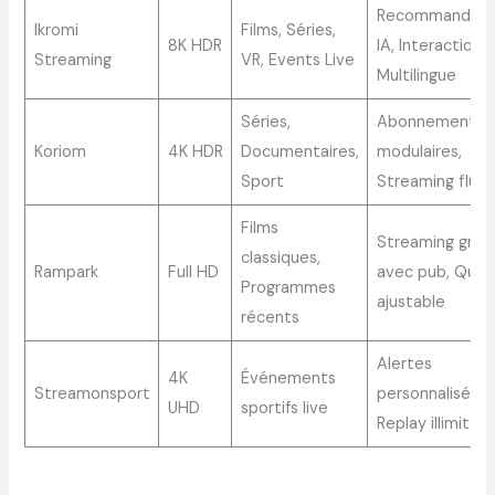
Recommandati
Ikromi
Films, Séries,
8K HDR
IA, Interaction
Streaming
VR, Events Live
Multilingue
Séries,
Abonnements
Koriom
4K HDR
Documentaires,
modulaires,
Sport
Streaming fluid
Films
Streaming gratu
classiques,
Rampark
Full HD
avec pub, Quali
Programmes
ajustable
récents
Alertes
4K
Événements
Streamonsport
personnalisées,
UHD
sportifs live
Replay illimité