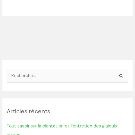
R
e
c
h
Articles récents
e
r
Tout savoir sur la plantation et l’entretien des glaïeuls
c
bulbes