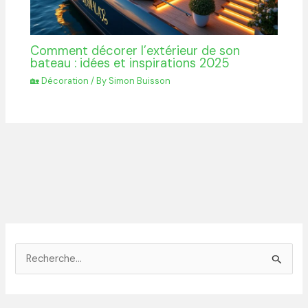
Comment décorer l’extérieur de son
bateau : idées et inspirations 2025
🏡 Décoration
/ By
Simon Buisson
R
e
c