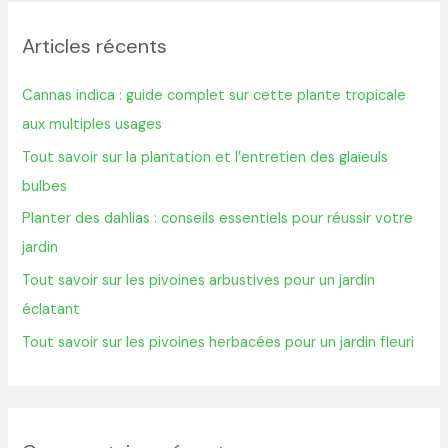
h
Articles récents
e
r
Cannas indica : guide complet sur cette plante tropicale
c
aux multiples usages
h
Tout savoir sur la plantation et l’entretien des glaïeuls
e
bulbes
r
Planter des dahlias : conseils essentiels pour réussir votre
jardin
:
Tout savoir sur les pivoines arbustives pour un jardin
éclatant
Tout savoir sur les pivoines herbacées pour un jardin fleuri