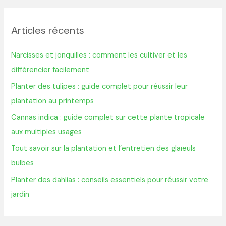
c
h
Articles récents
e
r
Narcisses et jonquilles : comment les cultiver et les
c
différencier facilement
h
Planter des tulipes : guide complet pour réussir leur
e
plantation au printemps
r
Cannas indica : guide complet sur cette plante tropicale
aux multiples usages
:
Tout savoir sur la plantation et l’entretien des glaïeuls
bulbes
Planter des dahlias : conseils essentiels pour réussir votre
jardin