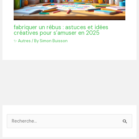
fabriquer un rébus : astuces et idées
créatives pour s’amuser en 2025
✨ Autres
/ By
Simon Buisson
R
e