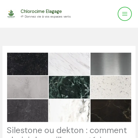
Aller
Chlorocime Elagage
au
🌱 Donnez vie à vos espaces verts
contenu
Silestone ou dekton : comment