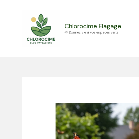
Aller
au
contenu
Chlorocime Elagage
🌱 Donnez vie à vos espaces verts