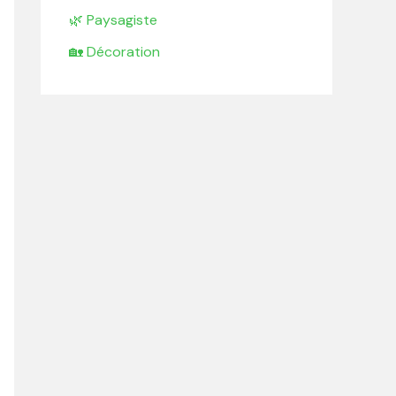
🌿 Paysagiste
🏡 Décoration