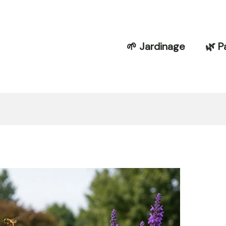
🌱 Jardinage
🌿 P