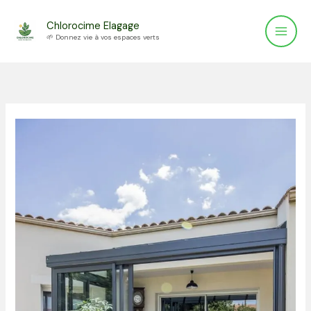
Aller
Chlorocime Elagage
au
🌱 Donnez vie à vos espaces verts
contenu