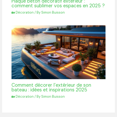
Plaque béton décoratif extérieur :
comment sublimer vos espaces en 2025 ?
🏡 Décoration
/ By
Simon Buisson
Comment décorer l’extérieur de son
bateau : idées et inspirations 2025
🏡 Décoration
/ By
Simon Buisson