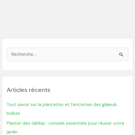
R
e
c
h
Articles récents
e
r
Tout savoir sur la plantation et l’entretien des glaïeuls
c
bulbes
h
Planter des dahlias : conseils essentiels pour réussir votre
e
jardin
r